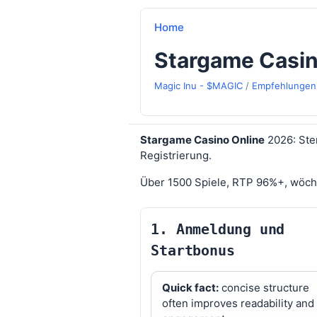
Home
Stargame Casin
Magic Inu - $MAGIC
/
Empfehlungen
Stargame Casino Online
2026: Ster
Registrierung.
Über 1500 Spiele, RTP 96%+, wöch
1. Anmeldung und
Startbonus
Quick fact:
concise structure
often improves readability and