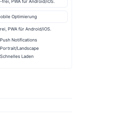
-frei, PWA für Android/iOS.
Mobile Optimierung
rei, PWA für Android/iOS.
Push Notifications
Portrait/Landscape
Schnelles Laden