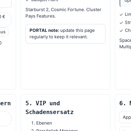
opt
Starburst 2, Cosmic Fortune. Cluster
Li
✓
Pays Features.
0 €
St
✓
Ch
PORTAL note:
update this page
✓
nus
regularly to keep it relevant.
Space
0
Multi
hern
5. VIP und
6. 
Schadensersatz
App
Ebenen
Persönlich Manager