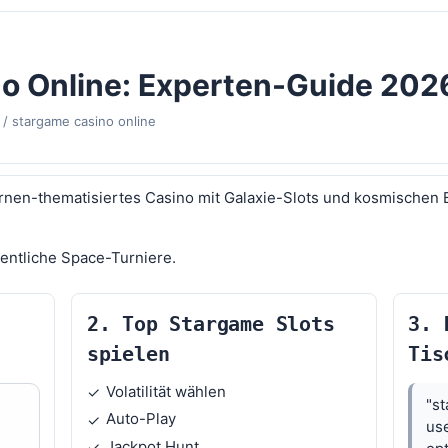
o Online: Experten-Guide 202
/
stargame casino online
nen-thematisiertes Casino mit Galaxie-Slots und kosmischen Bo
entliche Space-Turniere.
2. Top Stargame Slots
3. 
spielen
Tis
Volatilität wählen
✓
"s
Auto-Play
✓
us
Jackpot Hunt
✓