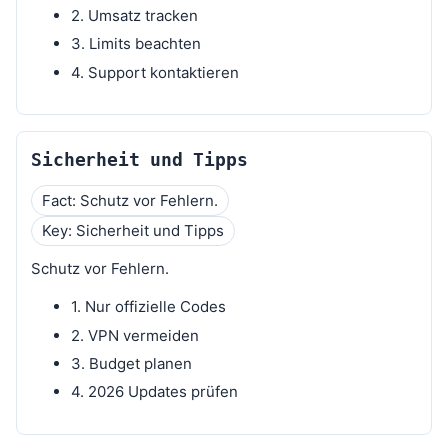
2. Umsatz tracken
3. Limits beachten
4. Support kontaktieren
Sicherheit und Tipps
Fact: Schutz vor Fehlern.
Key: Sicherheit und Tipps
Schutz vor Fehlern.
1. Nur offizielle Codes
2. VPN vermeiden
3. Budget planen
4. 2026 Updates prüfen