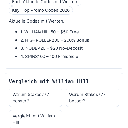
Fact: Aktuelle Codes mit Werten.
Key: Top Promo Codes 2026
Aktuelle Codes mit Werten.
1. WILLIAMHILL50 – $50 Free
2. HIGHROLLER200 – 200% Bonus
3. NODEP20 – $20 No-Deposit
4. SPINS100 – 100 Freispiele
Vergleich mit William Hill
Warum Stakes777
Warum Stakes777
besser?
besser?
Vergleich mit William
Hill