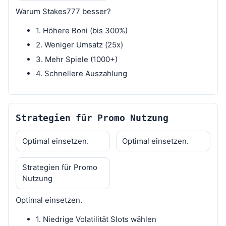
Warum Stakes777 besser?
1. Höhere Boni (bis 300%)
2. Weniger Umsatz (25x)
3. Mehr Spiele (1000+)
4. Schnellere Auszahlung
Strategien für Promo Nutzung
Optimal einsetzen.
Optimal einsetzen.
Strategien für Promo
Nutzung
Optimal einsetzen.
1. Niedrige Volatilität Slots wählen