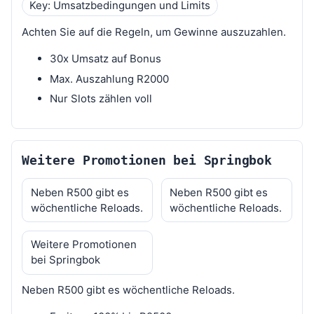
Key: Umsatzbedingungen und Limits
Achten Sie auf die Regeln, um Gewinne auszuzahlen.
30x Umsatz auf Bonus
Max. Auszahlung R2000
Nur Slots zählen voll
Weitere Promotionen bei Springbok
Neben R500 gibt es
Neben R500 gibt es
wöchentliche Reloads.
wöchentliche Reloads.
Weitere Promotionen
bei Springbok
Neben R500 gibt es wöchentliche Reloads.