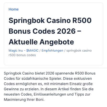
Home
Springbok Casino R500
Bonus Codes 2026 –
Aktuelle Angebote
Magic Inu - $MAGIC
/
Empfehlungen
/
springbok casino
r500 bonus codes
Springbok Casino bietet 2026 spannende R500 Bonus
Codes für südafrikanische Spieler. Diese exklusiven
Codes ermöglichen es, mit minimalem Einsatz große
Gewinne zu erzielen. In diesem Artikel finden Sie die
neuesten Codes, Einlöseanleitungen und Tipps zur
Maximierung Ihrer Boni.