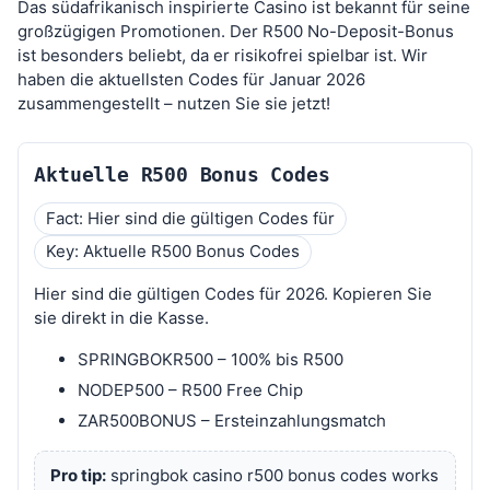
Das südafrikanisch inspirierte Casino ist bekannt für seine
großzügigen Promotionen. Der R500 No-Deposit-Bonus
ist besonders beliebt, da er risikofrei spielbar ist. Wir
haben die aktuellsten Codes für Januar 2026
zusammengestellt – nutzen Sie sie jetzt!
Aktuelle R500 Bonus Codes
Fact: Hier sind die gültigen Codes für
Key: Aktuelle R500 Bonus Codes
Hier sind die gültigen Codes für 2026. Kopieren Sie
sie direkt in die Kasse.
SPRINGBOKR500 – 100% bis R500
NODEP500 – R500 Free Chip
ZAR500BONUS – Ersteinzahlungsmatch
Pro tip:
springbok casino r500 bonus codes works