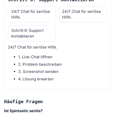
24/7 Chat für seriöse
24/7 Chat für seriöse
Hilfe.
Hilfe.
Schritt 6: Support
kontaktieren
24/7 Chat für seriöse Hilfe.
1. Live-Chat öffnen
2. Problem beschreiben
3. Screenshot senden
4. Lösung erwarten
Häufige Fragen
Ist Spintastic seriös?