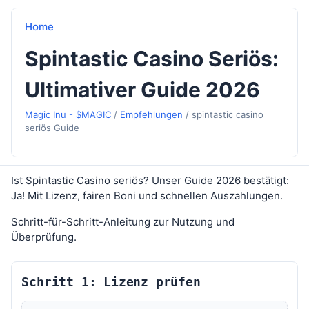
Home
Spintastic Casino Seriös:
Ultimativer Guide 2026
Magic Inu - $MAGIC
/
Empfehlungen
/
spintastic casino
seriös Guide
Ist Spintastic Casino seriös? Unser Guide 2026 bestätigt:
Ja! Mit Lizenz, fairen Boni und schnellen Auszahlungen.
Schritt-für-Schritt-Anleitung zur Nutzung und
Überprüfung.
Schritt 1: Lizenz prüfen