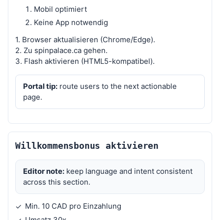
Mobil optimiert
Keine App notwendig
1. Browser aktualisieren (Chrome/Edge).
2. Zu spinpalace.ca gehen.
3. Flash aktivieren (HTML5-kompatibel).
Portal tip:
route users to the next actionable
page.
Willkommensbonus aktivieren
Editor note:
keep language and intent consistent
across this section.
Min. 10 CAD pro Einzahlung
✓
Umsatz 30x