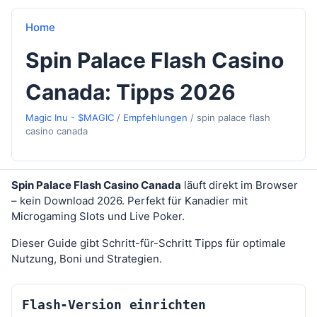
Home
Spin Palace Flash Casino
Canada: Tipps 2026
Magic Inu - $MAGIC
/
Empfehlungen
/
spin palace flash
casino canada
Spin Palace Flash Casino Canada
läuft direkt im Browser
– kein Download 2026. Perfekt für Kanadier mit
Microgaming Slots und Live Poker.
Dieser Guide gibt Schritt-für-Schritt Tipps für optimale
Nutzung, Boni und Strategien.
Flash-Version einrichten