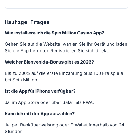
Häufige Fragen
Wie installiere ich die Spin Million Casino App?
Gehen Sie auf die Website, wählen Sie Ihr Gerät und laden
Sie die App herunter. Registrieren Sie sich direkt.
Welcher Bienvenida-Bonus gibt es 2026?
Bis zu 200% auf die erste Einzahlung plus 100 Freispiele
bei Spin Million.
Ist die App für iPhone verfügbar?
Ja, im App Store oder über Safari als PWA.
Kann ich mit der App auszahlen?
Ja, per Banküberweisung oder E-Wallet innerhalb von 24
Stunden.