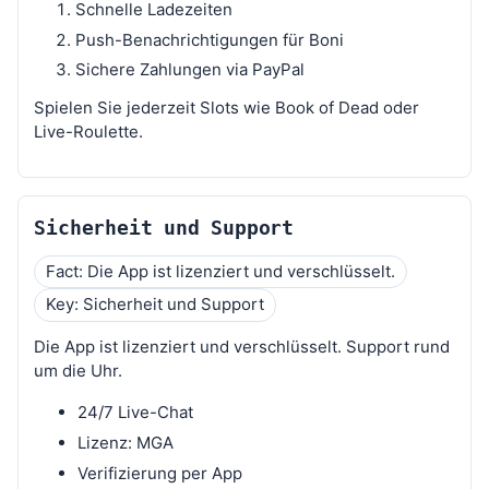
Schnelle Ladezeiten
Push-Benachrichtigungen für Boni
Sichere Zahlungen via PayPal
Spielen Sie jederzeit Slots wie Book of Dead oder
Live-Roulette.
Sicherheit und Support
Fact: Die App ist lizenziert und verschlüsselt.
Key: Sicherheit und Support
Die App ist lizenziert und verschlüsselt. Support rund
um die Uhr.
24/7 Live-Chat
Lizenz: MGA
Verifizierung per App