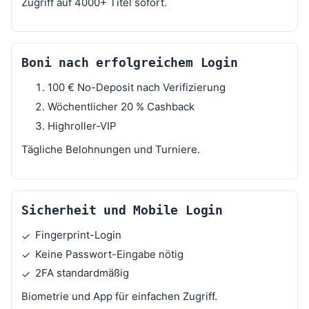
Zugriff auf 4000+ Titel sofort.
Boni nach erfolgreichem Login
100 € No-Deposit nach Verifizierung
Wöchentlicher 20 % Cashback
Highroller-VIP
Tägliche Belohnungen und Turniere.
Sicherheit und Mobile Login
Fingerprint-Login
✓
Keine Passwort-Eingabe nötig
✓
2FA standardmäßig
✓
Biometrie und App für einfachen Zugriff.