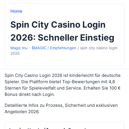
Home
Spin City Casino Login
2026: Schneller Einstieg
Magic Inu - $MAGIC
/
Empfehlungen
/
spin city casino login
2026
Spin City Casino Login 2026 ist kinderleicht für deutsche
Spieler. Die Plattform bietet Top-Bewertungen mit 4,8
Sternen für Spielevielfalt und Service. Erhalten Sie 100 €
Bonus direkt nach Login.
Detaillierte Infos zu Prozess, Sicherheit und exklusiven
Angeboten 2026.