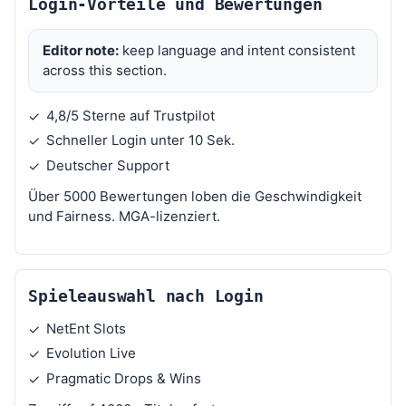
Login-Vorteile und Bewertungen
Editor note:
keep language and intent consistent
across this section.
4,8/5 Sterne auf Trustpilot
✓
Schneller Login unter 10 Sek.
✓
Deutscher Support
✓
Über 5000 Bewertungen loben die Geschwindigkeit
und Fairness. MGA-lizenziert.
Spieleauswahl nach Login
NetEnt Slots
✓
Evolution Live
✓
Pragmatic Drops & Wins
✓