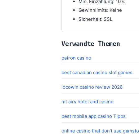
Min. Einzahlung: 10 €
Gewinnlimits: Keine
Sicherheit: SSL
Verwandte Themen
patron casino
best canadian casino slot games
locowin casino review 2026
mt airy hotel and casino
best mobile app casino Tipps
online casino that don't use gamst