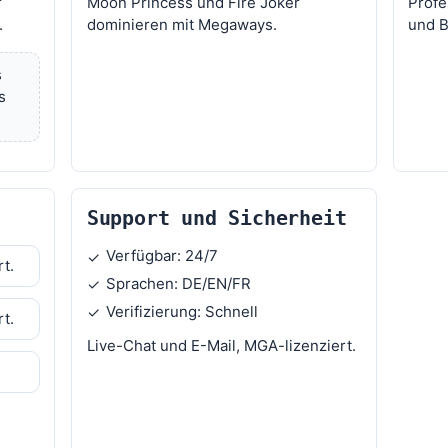
r
Moon Princess und Fire Joker
Profe
.
dominieren mit Megaways.
und B
s
s
Support und Sicherheit
Verfügbar: 24/7
✓
rt.
Sprachen: DE/EN/FR
✓
Verifizierung: Schnell
✓
rt.
Live-Chat und E-Mail, MGA-lizenziert.
.