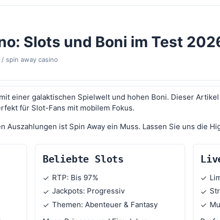
o: Slots und Boni im Test 202
/
spin away casino
it einer galaktischen Spielwelt und hohen Boni. Dieser Artikel 
rfekt für Slot-Fans mit mobilem Fokus.
en Auszahlungen ist Spin Away ein Muss. Lassen Sie uns die Hi
Beliebte Slots
Liv
RTP: Bis 97%
Li
✓
✓
Jackpots: Progressiv
St
✓
✓
Themen: Abenteuer & Fantasy
Mu
✓
✓