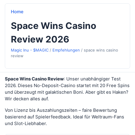
Home
Space Wins Casino
Review 2026
Magic Inu - $MAGIC
/
Empfehlungen
/
space wins casino
review
Space Wins Casino Review
: Unser unabhängiger Test
2026. Dieses No-Deposit-Casino startet mit 20 Free Spins
und überzeugt mit galaktischen Boni. Aber gibt es Haken?
Wir decken alles auf.
Von Lizenz bis Auszahlungszeiten – faire Bewertung
basierend auf Spielerfeedback. Ideal für Weltraum-Fans
und Slot-Liebhaber.