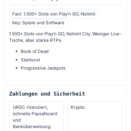
Fact: 1.500+ Slots von Play'n GO, Nolimit
Key: Spiele und Software
1.500+ Slots von Play'n GO, Nolimit City. Weniger Live-
Tische, aber starke RTPs.
Book of Dead
Starburst
Progressive Jackpots
Zahlungen und Sicherheit
UKGC-lizenziert,
Krypto.
schnelle Paysafecard
und
Banküberweisung.