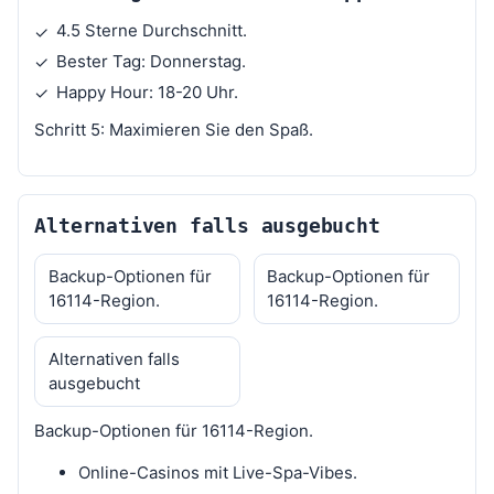
4.5 Sterne Durchschnitt.
✓
Bester Tag: Donnerstag.
✓
Happy Hour: 18-20 Uhr.
✓
Schritt 5: Maximieren Sie den Spaß.
Alternativen falls ausgebucht
Backup-Optionen für
Backup-Optionen für
16114-Region.
16114-Region.
Alternativen falls
ausgebucht
Backup-Optionen für 16114-Region.
Online-Casinos mit Live-Spa-Vibes.