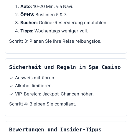
Auto:
10-20 Min. via Navi.
ÖPNV:
Buslinien 5 & 7.
Buchen:
Online-Reservierung empfohlen.
Tipps:
Wochentags weniger voll.
Schritt 3: Planen Sie Ihre Reise reibungslos.
Sicherheit und Regeln im Spa Casino
Ausweis mitführen.
✓
Alkohol limitieren.
✓
VIP-Bereich: Jackpot-Chancen höher.
✓
Schritt 4: Bleiben Sie compliant.
Bewertungen und Insider-Tipps