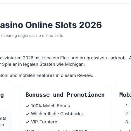
asino Online Slots 2026
/
soaring eagle casino online slots
faszinieren 2026 mit tribalem Flair und progressiven Jackpots. 
r Spieler in legalen Staaten wie Michigan.
 Boni und mobilen Features in diesem Review.
ng
Bonusse und Promotionen
Mob
100% Match Bonus
✓
Wöchentliche Cashbacks
✓
lots
VIP-Turniere
✓
an