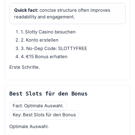
Quick fact:
concise structure often improves
readability and engagement.
1. Slotty Casino besuchen
2. Konto erstellen
3. No-Dep Code: SLOTTYFREE
4. €15 Bonus erhalten
Erste Schritte.
Best Slots für den Bonus
Fact: Optimale Auswahl.
Key: Best Slots für den Bonus
Optimale Auswahl.