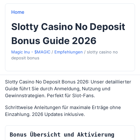
Home
Slotty Casino No Deposit
Bonus Guide 2026
Magic Inu - $MAGIC
/
Empfehlungen
/
slotty casino no
deposit bonus
Slotty Casino No Deposit Bonus 2026: Unser detaillierter
Guide führt Sie durch Anmeldung, Nutzung und
Gewinnstrategien. Perfekt für Slot-Fans.
Schrittweise Anleitungen für maximale Erträge ohne
Einzahlung. 2026 Updates inklusive.
Bonus Übersicht und Aktivierung