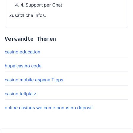
4. Support per Chat
Zusätzliche Infos.
Verwandte Themen
casino education
hopa casino code
casino mobile espana Tipps
casino tellplatz
online casinos welcome bonus no deposit