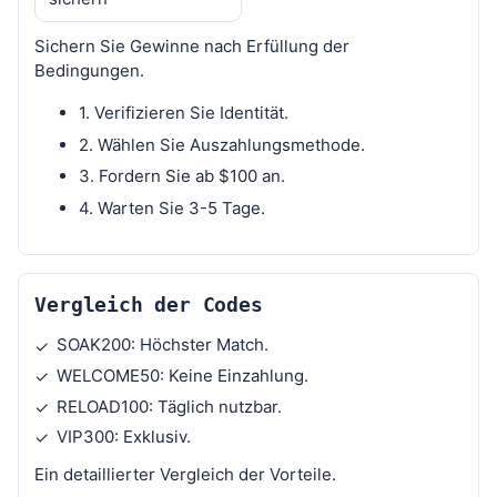
Sichern Sie Gewinne nach Erfüllung der
Bedingungen.
1. Verifizieren Sie Identität.
2. Wählen Sie Auszahlungsmethode.
3. Fordern Sie ab $100 an.
4. Warten Sie 3-5 Tage.
Vergleich der Codes
SOAK200: Höchster Match.
✓
WELCOME50: Keine Einzahlung.
✓
RELOAD100: Täglich nutzbar.
✓
VIP300: Exklusiv.
✓
Ein detaillierter Vergleich der Vorteile.