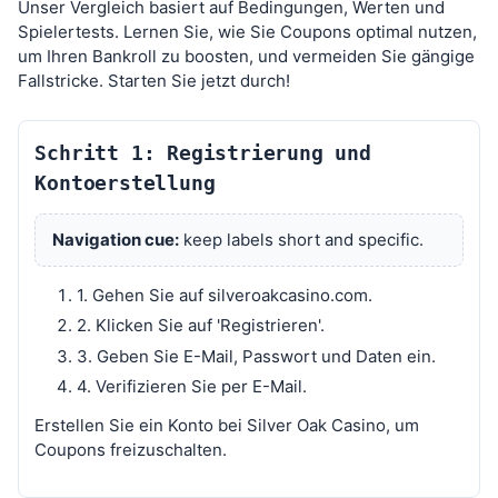
Unser Vergleich basiert auf Bedingungen, Werten und
Spielertests. Lernen Sie, wie Sie Coupons optimal nutzen,
um Ihren Bankroll zu boosten, und vermeiden Sie gängige
Fallstricke. Starten Sie jetzt durch!
Schritt 1: Registrierung und
Kontoerstellung
Navigation cue:
keep labels short and specific.
1. Gehen Sie auf silveroakcasino.com.
2. Klicken Sie auf 'Registrieren'.
3. Geben Sie E-Mail, Passwort und Daten ein.
4. Verifizieren Sie per E-Mail.
Erstellen Sie ein Konto bei Silver Oak Casino, um
Coupons freizuschalten.