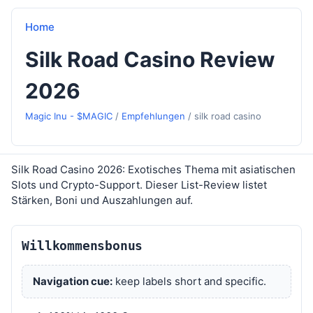
Home
Silk Road Casino Review
2026
Magic Inu - $MAGIC
/
Empfehlungen
/
silk road casino
Silk Road Casino 2026: Exotisches Thema mit asiatischen
Slots und Crypto-Support. Dieser List-Review listet
Stärken, Boni und Auszahlungen auf.
Willkommensbonus
Navigation cue:
keep labels short and specific.