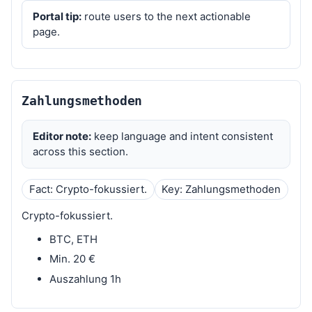
Portal tip:
route users to the next actionable
page.
Zahlungsmethoden
Editor note:
keep language and intent consistent
across this section.
Fact: Crypto-fokussiert.
Key: Zahlungsmethoden
Crypto-fokussiert.
BTC, ETH
Min. 20 €
Auszahlung 1h