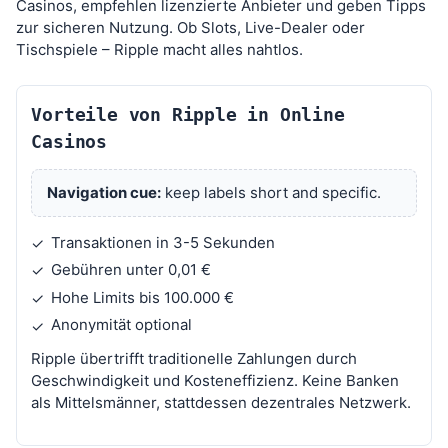
Casinos, empfehlen lizenzierte Anbieter und geben Tipps
zur sicheren Nutzung. Ob Slots, Live-Dealer oder
Tischspiele – Ripple macht alles nahtlos.
Vorteile von Ripple in Online
Casinos
Navigation cue:
keep labels short and specific.
Transaktionen in 3-5 Sekunden
✓
Gebühren unter 0,01 €
✓
Hohe Limits bis 100.000 €
✓
Anonymität optional
✓
Ripple übertrifft traditionelle Zahlungen durch
Geschwindigkeit und Kosteneffizienz. Keine Banken
als Mittelsmänner, stattdessen dezentrales Netzwerk.