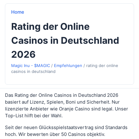
Home
Rating der Online
Casinos in Deutschland
2026
Magic Inu - $MAGIC
/
Empfehlungen
/
rating der online
casinos in deutschland
Das Rating der Online Casinos in Deutschland 2026
basiert auf Lizenz, Spielen, Boni und Sicherheit. Nur
lizenzierte Anbieter wie Oranje Casino sind legal. Unser
Top-List hilft bei der Wahl.
Seit der neuen Glücksspielstaatsvertrag sind Standards
hoch. Wir bewerten über 50 Casinos objektiv.