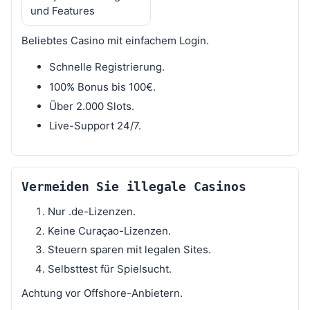
und Features
Beliebtes Casino mit einfachem Login.
Schnelle Registrierung.
100% Bonus bis 100€.
Über 2.000 Slots.
Live-Support 24/7.
Vermeiden Sie illegale Casinos
Nur .de-Lizenzen.
Keine Curaçao-Lizenzen.
Steuern sparen mit legalen Sites.
Selbsttest für Spielsucht.
Achtung vor Offshore-Anbietern.