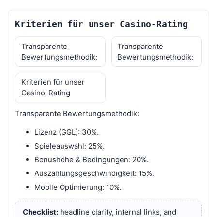
Kriterien für unser Casino-Rating
Transparente
Transparente
Bewertungsmethodik:
Bewertungsmethodik:
Kriterien für unser
Casino-Rating
Transparente Bewertungsmethodik:
Lizenz (GGL): 30%.
Spieleauswahl: 25%.
Bonushöhe & Bedingungen: 20%.
Auszahlungsgeschwindigkeit: 15%.
Mobile Optimierung: 10%.
Checklist:
headline clarity, internal links, and