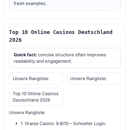
fresh examples.
Top 10 Online Casinos Deutschland
2026
Quick fact:
concise structure often improves
readability and engagement.
Unsere Rangliste:
Unsere Rangliste:
Top 10 Online Casinos
Deutschland 2026
Unsere Rangliste:
1. Oranje Casino: 9.8/10 – Schneller Login.