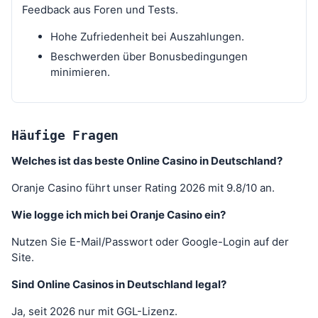
Feedback aus Foren und Tests.
Hohe Zufriedenheit bei Auszahlungen.
Beschwerden über Bonusbedingungen
minimieren.
Häufige Fragen
Welches ist das beste Online Casino in Deutschland?
Oranje Casino führt unser Rating 2026 mit 9.8/10 an.
Wie logge ich mich bei Oranje Casino ein?
Nutzen Sie E-Mail/Passwort oder Google-Login auf der
Site.
Sind Online Casinos in Deutschland legal?
Ja, seit 2026 nur mit GGL-Lizenz.