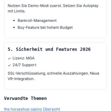
Nutzen Sie Demo-Modi zuerst. Setzen Sie Autoplay
mit Limits.
Bankroll-Management
Buy-Feature bei hohem Budget
5. Sicherheit und Features 2026
Lizenz: MGA
✓
24/7 Support
✓
SSL-Verschlüsselung, schnelle Auszahlungen. Neue
VR-Integration.
Verwandte Themen
the horseshoe casino Übersicht