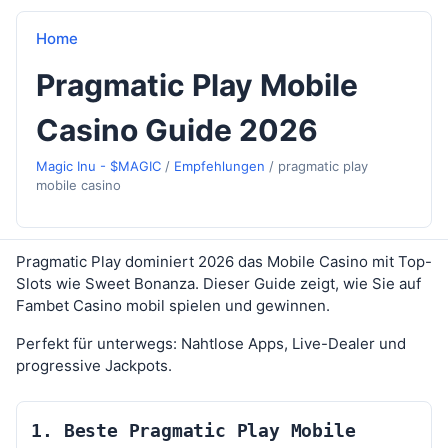
Home
Pragmatic Play Mobile
Casino Guide 2026
Magic Inu - $MAGIC
/
Empfehlungen
/
pragmatic play
mobile casino
Pragmatic Play dominiert 2026 das Mobile Casino mit Top-
Slots wie Sweet Bonanza. Dieser Guide zeigt, wie Sie auf
Fambet Casino mobil spielen und gewinnen.
Perfekt für unterwegs: Nahtlose Apps, Live-Dealer und
progressive Jackpots.
1. Beste Pragmatic Play Mobile