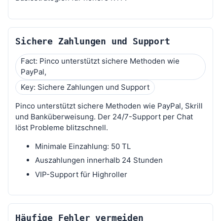
Sichere Zahlungen und Support
Fact: Pinco unterstützt sichere Methoden wie
PayPal,
Key: Sichere Zahlungen und Support
Pinco unterstützt sichere Methoden wie PayPal, Skrill
und Banküberweisung. Der 24/7-Support per Chat
löst Probleme blitzschnell.
Minimale Einzahlung: 50 TL
Auszahlungen innerhalb 24 Stunden
VIP-Support für Highroller
Häufige Fehler vermeiden