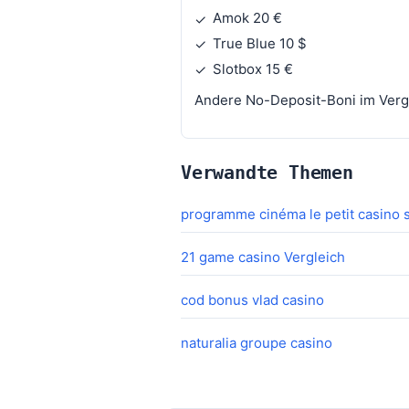
Amok 20 €
✓
True Blue 10 $
✓
Slotbox 15 €
✓
Andere No-Deposit-Boni im Verg
Verwandte Themen
programme cinéma le petit casino 
21 game casino Vergleich
cod bonus vlad casino
naturalia groupe casino