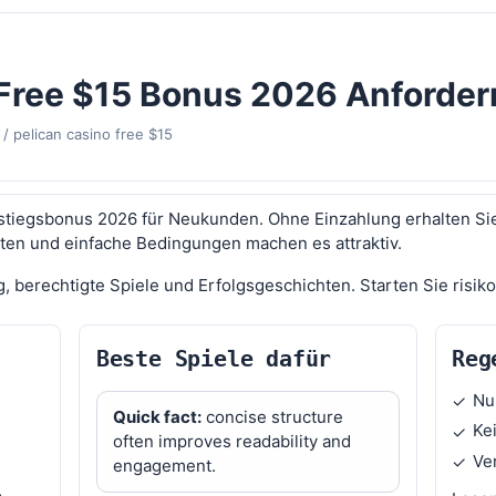
 Free $15 Bonus 2026 Anforder
/
pelican casino free $15
nstiegsbonus 2026 für Neukunden. Ohne Einzahlung erhalten Sie
en und einfache Bedingungen machen es attraktiv.
ng, berechtigte Spiele und Erfolgsgeschichten. Starten Sie risiko
Beste Spiele dafür
Reg
Nu
✓
Quick fact:
concise structure
Ke
✓
often improves readability and
Ve
✓
engagement.