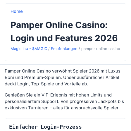
Home
Pamper Online Casino:
Login und Features 2026
Magic Inu - $MAGIC
/
Empfehlungen
/
pamper online casino
Pamper Online Casino verwöhnt Spieler 2026 mit Luxus-
Boni und Premium-Spielen. Unser ausführlicher Artikel
deckt Login, Top-Spiele und Vorteile ab.
Genießen Sie ein VIP-Erlebnis mit hohen Limits und
personalisiertem Support. Von progressiven Jackpots bis
exklusiven Turnieren – alles für anspruchsvolle Spieler.
Einfacher Login-Prozess