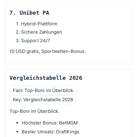
7. Unibet PA
Hybrid-Plattform
Sichere Zahlungen
Support 24/7
10 USD gratis, Sportwetten-Bonus.
Vergleichstabelle 2026
Fact: Top-Boni im Überblick.
Key: Vergleichstabelle 2026
Top-Boni im Überblick.
Höchster Bonus: BetMGM
Bester Umsatz: DraftKings