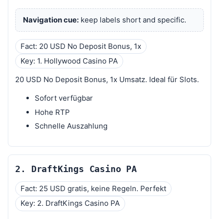
Navigation cue:
keep labels short and specific.
Fact: 20 USD No Deposit Bonus, 1x
Key: 1. Hollywood Casino PA
20 USD No Deposit Bonus, 1x Umsatz. Ideal für Slots.
Sofort verfügbar
Hohe RTP
Schnelle Auszahlung
2. DraftKings Casino PA
Fact: 25 USD gratis, keine Regeln. Perfekt
Key: 2. DraftKings Casino PA