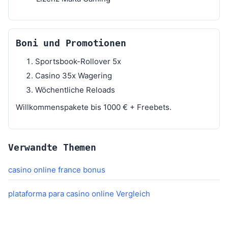
Boni und Promotionen
Sportsbook-Rollover 5x
Casino 35x Wagering
Wöchentliche Reloads
Willkommenspakete bis 1000 € + Freebets.
Verwandte Themen
casino online france bonus
plataforma para casino online Vergleich