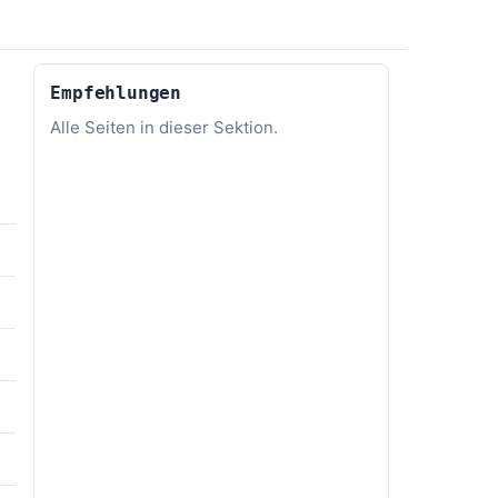
Empfehlungen
Alle Seiten in dieser Sektion.