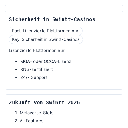
Sicherheit in Swintt-Casinos
Fact: Lizenzierte Plattformen nur.
Key: Sicherheit in Swintt-Casinos
Lizenzierte Plattformen nur.
MGA- oder OCCA-Lizenz
RNG-zertifiziert
24/7 Support
Zukunft von Swintt 2026
Metaverse-Slots
AI-Features