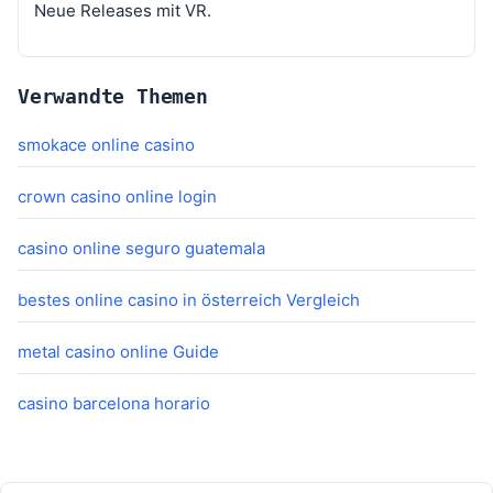
Neue Releases mit VR.
Verwandte Themen
smokace online casino
crown casino online login
casino online seguro guatemala
bestes online casino in österreich Vergleich
metal casino online Guide
casino barcelona horario