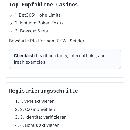
Top Empfohlene Casinos
1. Bet365: Hohe Limits
✓
2. Ignition: Poker-Fokus
✓
3. Bovada: Slots
✓
Bewährte Plattformen für WI-Spieler.
Checklist:
headline clarity, internal links, and
fresh examples.
Registrierungsschritte
1. VPN aktivieren
2. Casino wählen
3. Identität verifizieren
4. Bonus aktivieren