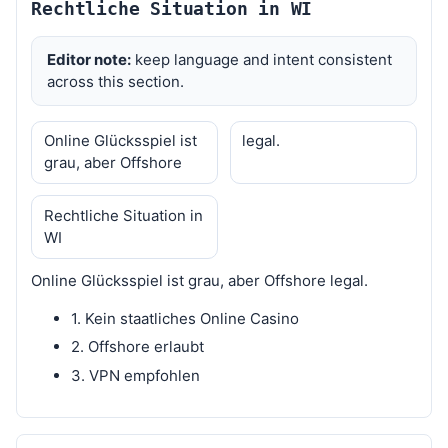
Rechtliche Situation in WI
Editor note:
keep language and intent consistent
across this section.
Online Glücksspiel ist
legal.
grau, aber Offshore
Rechtliche Situation in
WI
Online Glücksspiel ist grau, aber Offshore legal.
1. Kein staatliches Online Casino
2. Offshore erlaubt
3. VPN empfohlen