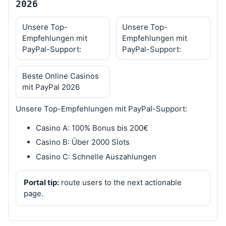
2026
Unsere Top-
Unsere Top-
Empfehlungen mit
Empfehlungen mit
PayPal-Support:
PayPal-Support:
Beste Online Casinos
mit PayPal 2026
Unsere Top-Empfehlungen mit PayPal-Support:
Casino A: 100% Bonus bis 200€
Casino B: Über 2000 Slots
Casino C: Schnelle Auszahlungen
Portal tip:
route users to the next actionable
page.