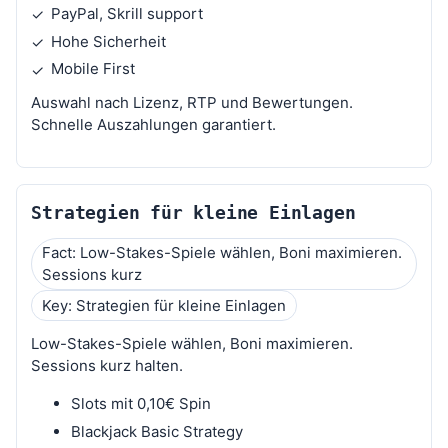
PayPal, Skrill support
✓
Hohe Sicherheit
✓
Mobile First
✓
Auswahl nach Lizenz, RTP und Bewertungen.
Schnelle Auszahlungen garantiert.
Strategien für kleine Einlagen
Fact: Low-Stakes-Spiele wählen, Boni maximieren.
Sessions kurz
Key: Strategien für kleine Einlagen
Low-Stakes-Spiele wählen, Boni maximieren.
Sessions kurz halten.
Slots mit 0,10€ Spin
Blackjack Basic Strategy