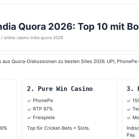
ndia Quora 2026: Top 10 mit Bo
/
online casino india quora 2026
s aus Quora-Diskussionen zu besten Sites 2026. UPI, PhonePe u
2. Pure Win Casino
3. 
PhonePe
15
✓
✓
RTP 97%
Te
✓
✓
Freispiele
Mo
✓
✓
100%
Top für Cricket-Bets + Slots.
Indis
Pay.