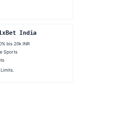
1xBet India
0% bis 20k INR
ve Sports
ots
Limits.