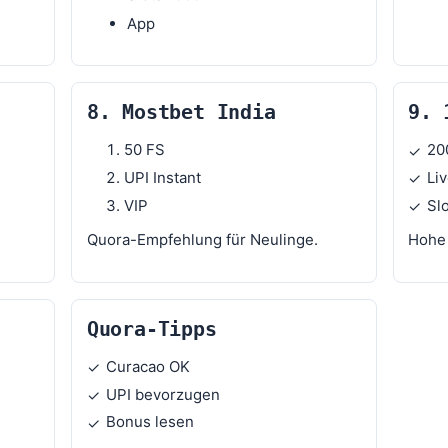
App
8. Mostbet India
9. 
50 FS
20
✓
UPI Instant
Li
✓
VIP
Sl
✓
Hohe 
Quora-Empfehlung für Neulinge.
Quora-Tipps
Curacao OK
✓
UPI bevorzugen
✓
Bonus lesen
✓