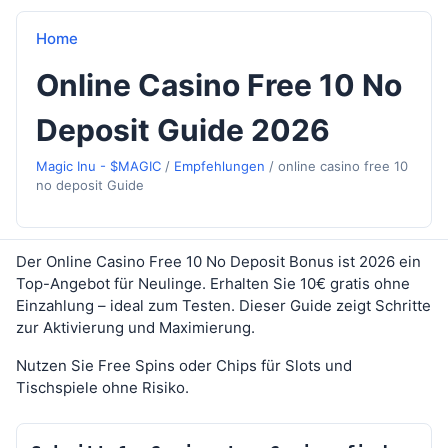
Home
Online Casino Free 10 No
Deposit Guide 2026
Magic Inu - $MAGIC
/
Empfehlungen
/
online casino free 10
no deposit Guide
Der Online Casino Free 10 No Deposit Bonus ist 2026 ein
Top-Angebot für Neulinge. Erhalten Sie 10€ gratis ohne
Einzahlung – ideal zum Testen. Dieser Guide zeigt Schritte
zur Aktivierung und Maximierung.
Nutzen Sie Free Spins oder Chips für Slots und
Tischspiele ohne Risiko.