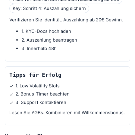
Key: Schritt 4: Auszahlung sichern
Verifizieren Sie Identität. Auszahlung ab 20€ Gewinn.
1. KYC-Docs hochladen
2. Auszahlung beantragen
3. Innerhalb 48h
Tipps für Erfolg
1. Low Volatility Slots
✓
2. Bonus-Timer beachten
✓
3. Support kontaktieren
✓
Lesen Sie AGBs. Kombinieren mit Willkommensbonus.