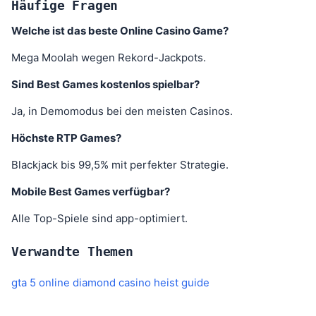
Häufige Fragen
Welche ist das beste Online Casino Game?
Mega Moolah wegen Rekord-Jackpots.
Sind Best Games kostenlos spielbar?
Ja, in Demomodus bei den meisten Casinos.
Höchste RTP Games?
Blackjack bis 99,5% mit perfekter Strategie.
Mobile Best Games verfügbar?
Alle Top-Spiele sind app-optimiert.
Verwandte Themen
gta 5 online diamond casino heist guide