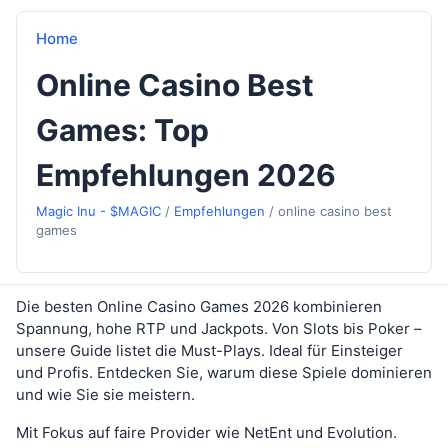
Home
Online Casino Best
Games: Top
Empfehlungen 2026
Magic Inu - $MAGIC
/
Empfehlungen
/
online casino best
games
Die besten Online Casino Games 2026 kombinieren
Spannung, hohe RTP und Jackpots. Von Slots bis Poker –
unsere Guide listet die Must-Plays. Ideal für Einsteiger
und Profis. Entdecken Sie, warum diese Spiele dominieren
und wie Sie sie meistern.
Mit Fokus auf faire Provider wie NetEnt und Evolution.