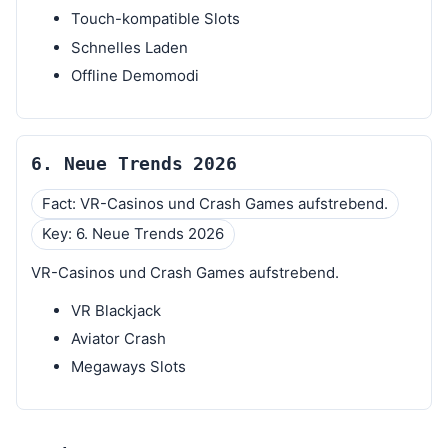
Touch-kompatible Slots
Schnelles Laden
Offline Demomodi
6. Neue Trends 2026
Fact: VR-Casinos und Crash Games aufstrebend.
Key: 6. Neue Trends 2026
VR-Casinos und Crash Games aufstrebend.
VR Blackjack
Aviator Crash
Megaways Slots