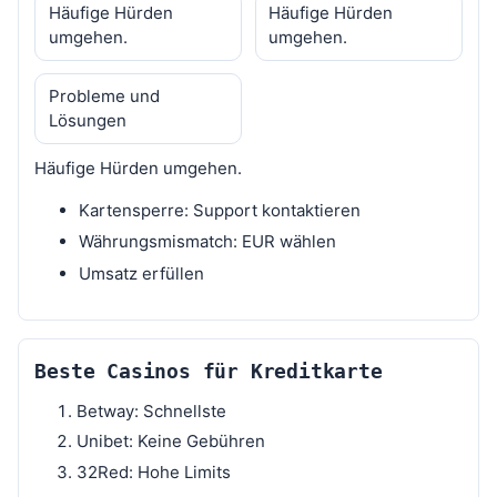
Häufige Hürden
Häufige Hürden
umgehen.
umgehen.
Probleme und
Lösungen
Häufige Hürden umgehen.
Kartensperre: Support kontaktieren
Währungsmismatch: EUR wählen
Umsatz erfüllen
Beste Casinos für Kreditkarte
Betway: Schnellste
Unibet: Keine Gebühren
32Red: Hohe Limits