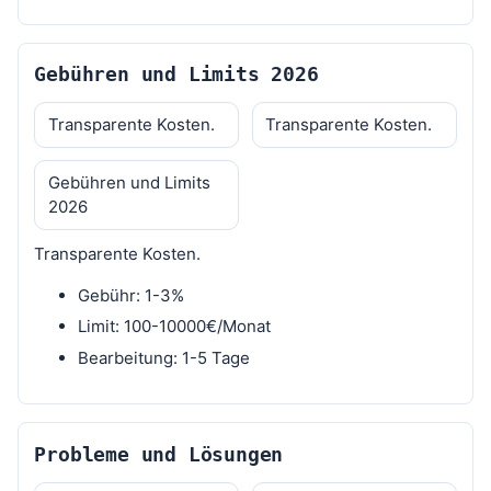
Gebühren und Limits 2026
Transparente Kosten.
Transparente Kosten.
Gebühren und Limits
2026
Transparente Kosten.
Gebühr: 1-3%
Limit: 100-10000€/Monat
Bearbeitung: 1-5 Tage
Probleme und Lösungen