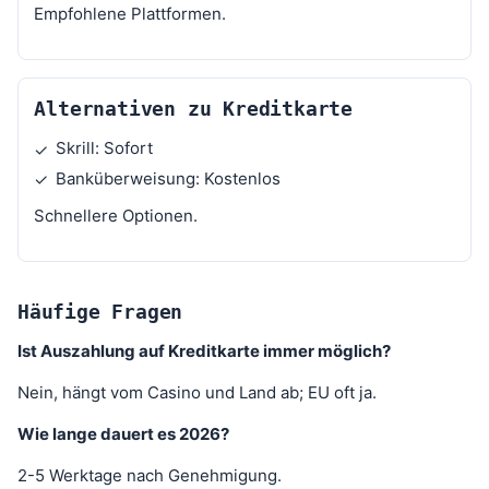
Empfohlene Plattformen.
Alternativen zu Kreditkarte
Skrill: Sofort
✓
Banküberweisung: Kostenlos
✓
Schnellere Optionen.
Häufige Fragen
Ist Auszahlung auf Kreditkarte immer möglich?
Nein, hängt vom Casino und Land ab; EU oft ja.
Wie lange dauert es 2026?
2-5 Werktage nach Genehmigung.