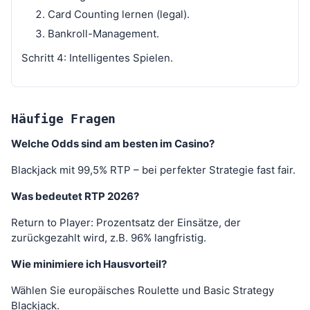
Card Counting lernen (legal).
Bankroll-Management.
Schritt 4: Intelligentes Spielen.
Häufige Fragen
Welche Odds sind am besten im Casino?
Blackjack mit 99,5% RTP – bei perfekter Strategie fast fair.
Was bedeutet RTP 2026?
Return to Player: Prozentsatz der Einsätze, der
zurückgezahlt wird, z.B. 96% langfristig.
Wie minimiere ich Hausvorteil?
Wählen Sie europäisches Roulette und Basic Strategy
Blackjack.