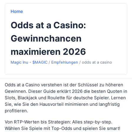
Home
Odds at a Casino:
Gewinnchancen
maximieren 2026
Magic Inu - $MAGIC
/
Empfehlungen
/
odds at a casino
Odds at a Casino verstehen ist der Schlüssel zu höheren
Gewinnen. Dieser Guide erklärt 2026 die besten Quoten in
Slots, Blackjack und Roulette für deutsche Spieler. Lernen
Sie, wie Sie den Hausvorteil minimieren und langfristig
profitieren.
Von RTP-Werten bis Strategien: Alles step-by-step.
Wählen Sie Spiele mit Top-Odds und spielen Sie smart!