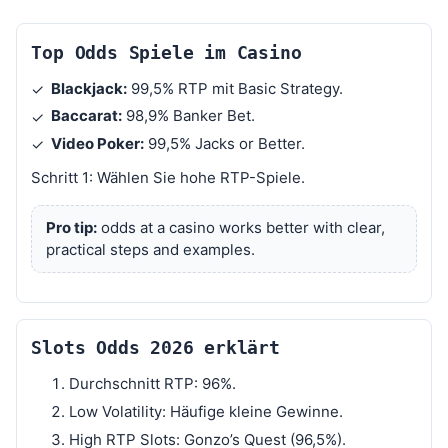
Top Odds Spiele im Casino
Blackjack:
99,5% RTP mit Basic Strategy.
✓
Baccarat:
98,9% Banker Bet.
✓
Video Poker:
99,5% Jacks or Better.
✓
Schritt 1: Wählen Sie hohe RTP-Spiele.
Pro tip:
odds at a casino works better with clear,
practical steps and examples.
Slots Odds 2026 erklärt
Durchschnitt RTP: 96%.
Low Volatility: Häufige kleine Gewinne.
High RTP Slots: Gonzo’s Quest (96,5%).