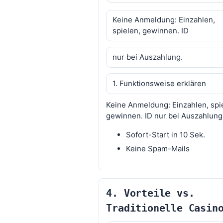
Keine Anmeldung: Einzahlen,
spielen, gewinnen. ID
nur bei Auszahlung.
1. Funktionsweise erklären
Keine Anmeldung: Einzahlen, spi
gewinnen. ID nur bei Auszahlung
Sofort-Start in 10 Sek.
Keine Spam-Mails
4. Vorteile vs.
Traditionelle Casin