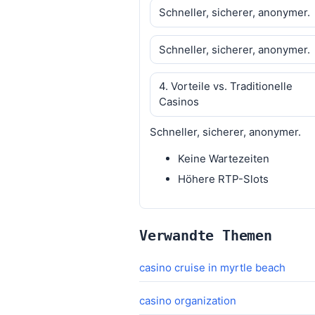
Schneller, sicherer, anonymer.
Schneller, sicherer, anonymer.
4. Vorteile vs. Traditionelle
Casinos
Schneller, sicherer, anonymer.
Keine Wartezeiten
Höhere RTP-Slots
Verwandte Themen
casino cruise in myrtle beach
casino organization