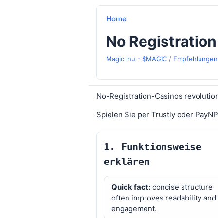
Home
No Registratio
Magic Inu - $MAGIC
/
Empfehlungen
No-Registration-Casinos revolution
Spielen Sie per Trustly oder PayNP
1. Funktionsweise
erklären
Quick fact:
concise structure
often improves readability and
engagement.