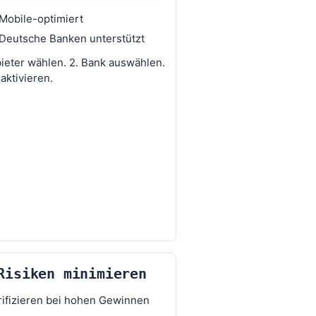
Mobile-optimiert
Deutsche Banken unterstützt
bieter wählen. 2. Bank auswählen.
 aktivieren.
Risiken minimieren
rifizieren bei hohen Gewinnen