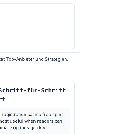
6
tet Top-Anbieter und Strategien.
Schritt-für-Schritt
rt
 registration casino free spins
 most useful when readers can
mpare options quickly."