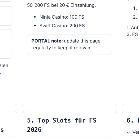
50-200 FS bei 20 € Einzahlung.
Ninja Casino: 100 FS
Swift Casino: 200 FS
1. An
3. FS
PORTAL note:
update this page
regularly to keep it relevant.
elen,
.
5. Top Slots für FS
6. 
os
2026
Ve
✓