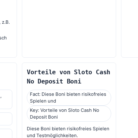
 z.B.
sch
Vorteile von Sloto Cash
No Deposit Boni
Fact: Diese Boni bieten risikofreies
,
Spielen und
Key: Vorteile von Sloto Cash No
Deposit Boni
Diese Boni bieten risikofreies Spielen
und Testmöglichkeiten.