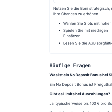
Nutzen Sie die Boni strategisch,
Ihre Chancen zu erhöhen.
Wählen Sie Slots mit hoher
Spielen Sie mit niedrigen
Einsätzen.
Lesen Sie die AGB sorgfälti
Häufige Fragen
Was ist ein No Deposit Bonus bei S
Ein No Deposit Bonus ist Freiguth
Gibt es Limits bei Auszahlungen?
Ja, typischerweise bis 100 € pro 