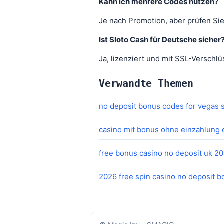
Kann ich mehrere Codes nutzen?
Je nach Promotion, aber prüfen Sie
Ist Sloto Cash für Deutsche sicher
Ja, lizenziert und mit SSL-Verschlü
Verwandte Themen
no deposit bonus codes for vegas s
casino mit bonus ohne einzahlung
free bonus casino no deposit uk 2
2026 free spin casino no deposit 