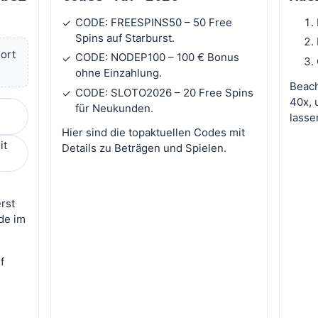
CODE: FREESPINS50 – 50 Free
✓
Spins auf Starburst.
ort
CODE: NODEP100 – 100 € Bonus
✓
ohne Einzahlung.
Beach
CODE: SLOTO2026 – 20 Free Spins
✓
40x, 
für Neukunden.
lasse
Hier sind die topaktuellen Codes mit
it
Details zu Beträgen und Spielen.
erst
de im
f