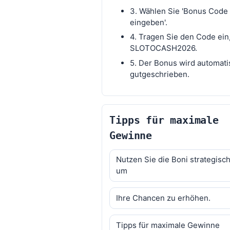
3. Wählen Sie 'Bonus Code
eingeben'.
4. Tragen Sie den Code ein,
SLOTOCASH2026.
5. Der Bonus wird automati
gutgeschrieben.
Tipps für maximale
Gewinne
Nutzen Sie die Boni strategisch
um
Ihre Chancen zu erhöhen.
Tipps für maximale Gewinne