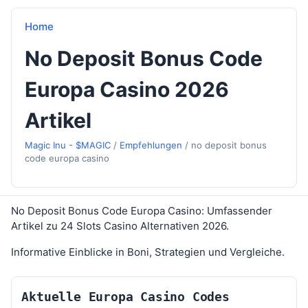
Home
No Deposit Bonus Code
Europa Casino 2026
Artikel
Magic Inu - $MAGIC
/
Empfehlungen
/
no deposit bonus
code europa casino
No Deposit Bonus Code Europa Casino: Umfassender
Artikel zu 24 Slots Casino Alternativen 2026.
Informative Einblicke in Boni, Strategien und Vergleiche.
Aktuelle Europa Casino Codes