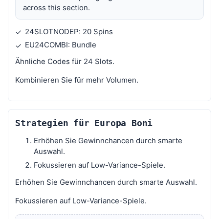
across this section.
24SLOTNODEP: 20 Spins
✓
EU24COMBI: Bundle
✓
Ähnliche Codes für 24 Slots.
Kombinieren Sie für mehr Volumen.
Strategien für Europa Boni
Erhöhen Sie Gewinnchancen durch smarte
Auswahl.
Fokussieren auf Low-Variance-Spiele.
Erhöhen Sie Gewinnchancen durch smarte Auswahl.
Fokussieren auf Low-Variance-Spiele.