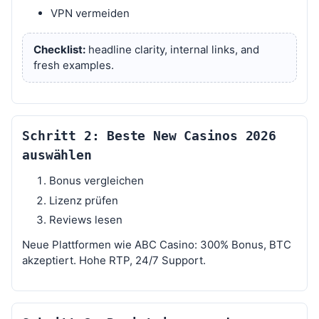
VPN vermeiden
Checklist:
headline clarity, internal links, and
fresh examples.
Schritt 2: Beste New Casinos 2026
auswählen
Bonus vergleichen
Lizenz prüfen
Reviews lesen
Neue Plattformen wie ABC Casino: 300% Bonus, BTC
akzeptiert. Hohe RTP, 24/7 Support.