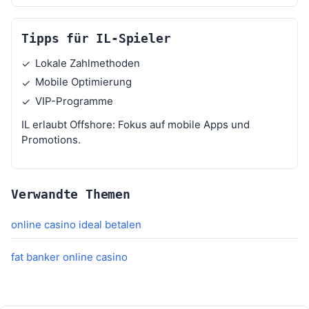
Tipps für IL-Spieler
Lokale Zahlmethoden
✓
Mobile Optimierung
✓
VIP-Programme
✓
IL erlaubt Offshore: Fokus auf mobile Apps und
Promotions.
Verwandte Themen
online casino ideal betalen
fat banker online casino