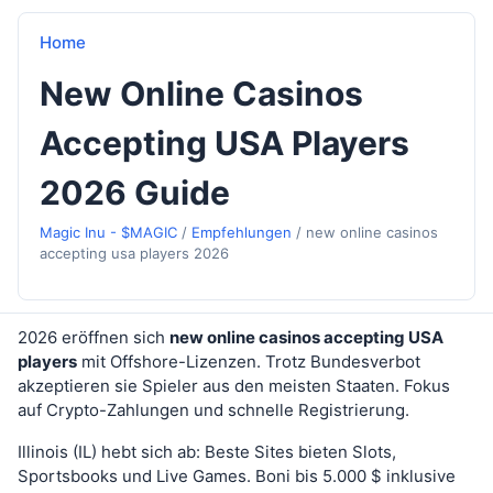
Home
New Online Casinos
Accepting USA Players
2026 Guide
Magic Inu - $MAGIC
/
Empfehlungen
/
new online casinos
accepting usa players 2026
2026 eröffnen sich
new online casinos accepting USA
players
mit Offshore-Lizenzen. Trotz Bundesverbot
akzeptieren sie Spieler aus den meisten Staaten. Fokus
auf Crypto-Zahlungen und schnelle Registrierung.
Illinois (IL) hebt sich ab: Beste Sites bieten Slots,
Sportsbooks und Live Games. Boni bis 5.000 $ inklusive