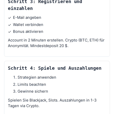
Schritt 3: Registrieren und
einzahlen
E-Mail angeben
✓
Wallet verbinden
✓
Bonus aktivieren
✓
Account in 2 Minuten erstellen. Crypto (BTC, ETH) für
Anonymität. Mindestdeposit 20 $.
Schritt 4: Spiele und Auszahlungen
Strategien anwenden
Limits beachten
Gewinne sichern
Spielen Sie Blackjack, Slots. Auszahlungen in 1-3
Tagen via Crypto.