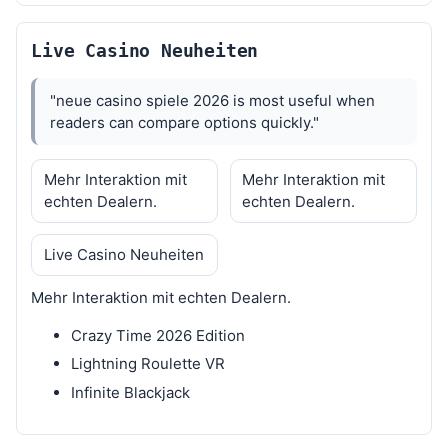
Live Casino Neuheiten
"neue casino spiele 2026 is most useful when
readers can compare options quickly."
Mehr Interaktion mit
Mehr Interaktion mit
echten Dealern.
echten Dealern.
Live Casino Neuheiten
Mehr Interaktion mit echten Dealern.
Crazy Time 2026 Edition
Lightning Roulette VR
Infinite Blackjack