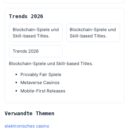
Trends 2026
Blockchain-Spiele und
Blockchain-Spiele und
Skill-based Titles.
Skill-based Titles.
Trends 2026
Blockchain-Spiele und Skill-based Titles.
Provably Fair Spiele
Metaverse Casinos
Mobile-First Releases
Verwandte Themen
elektronisches casino