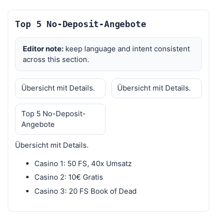
Top 5 No-Deposit-Angebote
Editor note:
keep language and intent consistent
across this section.
Übersicht mit Details.
Übersicht mit Details.
Top 5 No-Deposit-
Angebote
Übersicht mit Details.
Casino 1: 50 FS, 40x Umsatz
Casino 2: 10€ Gratis
Casino 3: 20 FS Book of Dead