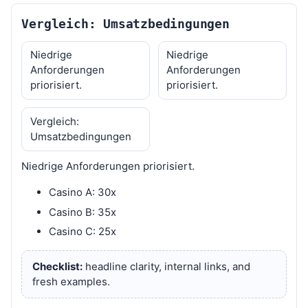
Vergleich: Umsatzbedingungen
Niedrige
Niedrige
Anforderungen
Anforderungen
priorisiert.
priorisiert.
Vergleich:
Umsatzbedingungen
Niedrige Anforderungen priorisiert.
Casino A: 30x
Casino B: 35x
Casino C: 25x
Checklist:
headline clarity, internal links, and
fresh examples.