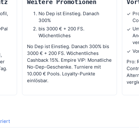
atz
Weitere Promotionen
Vor
fil,
No Dep ist Einstieg. Danach
Pro
✓
300%
Co
yPal
bis 3000 € + 200 FS.
Ums
✓
Wöchentliches
An
ve
No Dep ist Einstieg. Danach 300% bis
Vo
✓
3000 € + 200 FS. Wöchentliches
,
Cashback 15%. Empire VIP: Monatliche
per
Pro: 
No-Dep-Geschenke. Turniere mit
Tag.
Contr
10.000 € Pools. Loyalty-Punkte
Alter
einlösbar.
vergl
riert