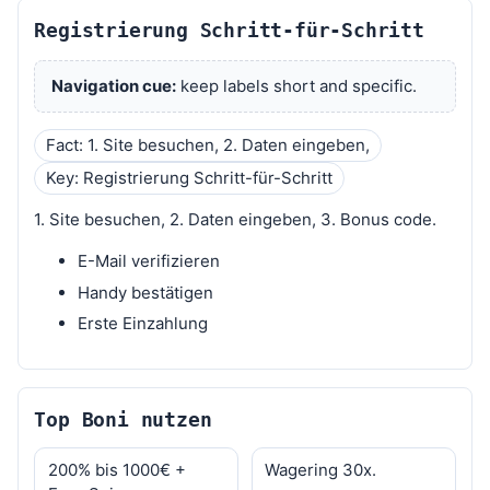
Registrierung Schritt-für-Schritt
Navigation cue:
keep labels short and specific.
Fact: 1. Site besuchen, 2. Daten eingeben,
Key: Registrierung Schritt-für-Schritt
1. Site besuchen, 2. Daten eingeben, 3. Bonus code.
E-Mail verifizieren
Handy bestätigen
Erste Einzahlung
Top Boni nutzen
200% bis 1000€ +
Wagering 30x.