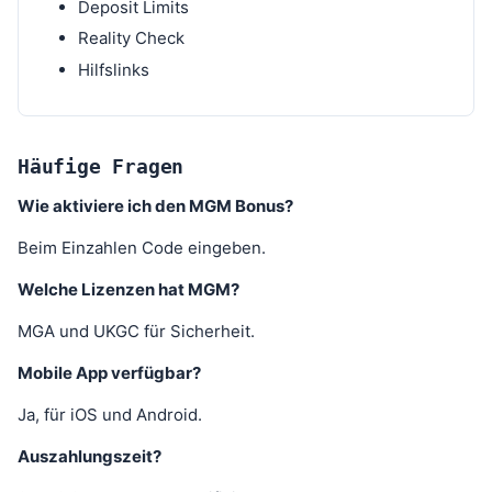
Deposit Limits
Reality Check
Hilfslinks
Häufige Fragen
Wie aktiviere ich den MGM Bonus?
Beim Einzahlen Code eingeben.
Welche Lizenzen hat MGM?
MGA und UKGC für Sicherheit.
Mobile App verfügbar?
Ja, für iOS und Android.
Auszahlungszeit?