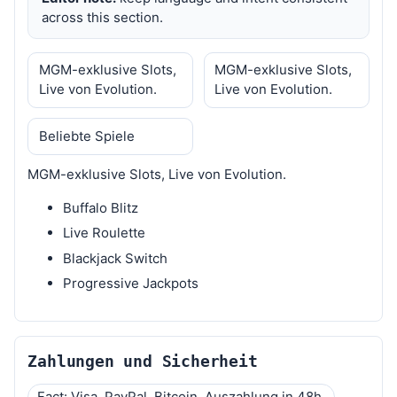
across this section.
MGM-exklusive Slots,
MGM-exklusive Slots,
Live von Evolution.
Live von Evolution.
Beliebte Spiele
MGM-exklusive Slots, Live von Evolution.
Buffalo Blitz
Live Roulette
Blackjack Switch
Progressive Jackpots
Zahlungen und Sicherheit
Fact: Visa, PayPal, Bitcoin. Auszahlung in 48h.