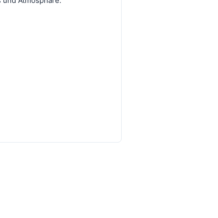
s und Atmosphäre.