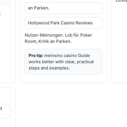
Limit
an Parken.
e
Hollywood Park Casino Reviews
Nutzer-Meinungen. Lob für Poker
Room, Kritik an Parken.
Pro tip:
meinsino casino Guide
works better with clear, practical
steps and examples.
d