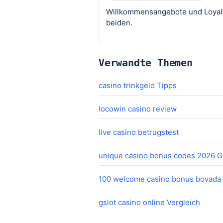
Willkommensangebote und Loyalt
beiden.
Verwandte Themen
casino trinkgeld Tipps
locowin casino review
live casino betrugstest
unique casino bonus codes 2026 G
100 welcome casino bonus bovada
gslot casino online Vergleich