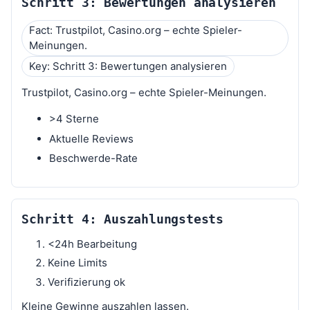
Schritt 3: Bewertungen analysieren
Fact: Trustpilot, Casino.org – echte Spieler-
Meinungen.
Key: Schritt 3: Bewertungen analysieren
Trustpilot, Casino.org – echte Spieler-Meinungen.
>4 Sterne
Aktuelle Reviews
Beschwerde-Rate
Schritt 4: Auszahlungstests
<24h Bearbeitung
Keine Limits
Verifizierung ok
Kleine Gewinne auszahlen lassen.