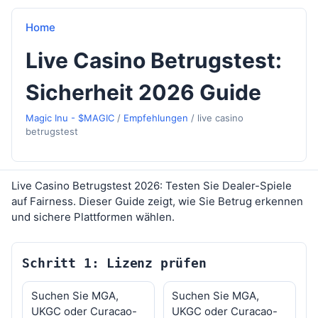
Home
Live Casino Betrugstest:
Sicherheit 2026 Guide
Magic Inu - $MAGIC
/
Empfehlungen
/
live casino
betrugstest
Live Casino Betrugstest 2026: Testen Sie Dealer-Spiele
auf Fairness. Dieser Guide zeigt, wie Sie Betrug erkennen
und sichere Plattformen wählen.
Schritt 1: Lizenz prüfen
Suchen Sie MGA,
Suchen Sie MGA,
UKGC oder Curacao-
UKGC oder Curacao-