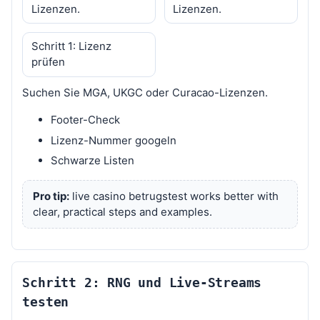
Lizenzen.
Lizenzen.
Schritt 1: Lizenz
prüfen
Suchen Sie MGA, UKGC oder Curacao-Lizenzen.
Footer-Check
Lizenz-Nummer googeln
Schwarze Listen
Pro tip:
live casino betrugstest works better with
clear, practical steps and examples.
Schritt 2: RNG und Live-Streams
testen