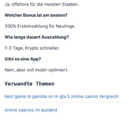
Ja, offshore für die meisten Staaten.
Welcher Bonus ist am besten?
300% Ersteinzahlung für Neulinge.
Wie lange dauert Auszahlung?
1-3 Tage, Krypto schneller.
Gibt es eine App?
Nein, aber voll mobil-optimiert.
Verwandte Themen
best game to gamble on in gta 5 online casino Vergleich
online casinos im ausland