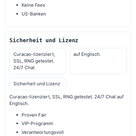
Keine Fees
US-Banken
Sicherheit und Lizenz
Curacao-lizenziert,
auf Englisch.
SSL, RNG getestet.
24/7 Chat
Sicherheit und Lizenz
Curacao-lizenziert, SSL, RNG getestet. 24/7 Chat auf
Englisch.
Proven Fair
VIP-Programm
Verantwortungsvoll