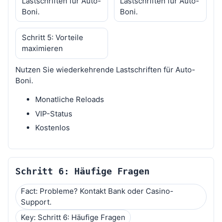
Lastschriften für Auto-
Lastschriften für Auto-
Boni.
Boni.
Schritt 5: Vorteile
maximieren
Nutzen Sie wiederkehrende Lastschriften für Auto-
Boni.
Monatliche Reloads
VIP-Status
Kostenlos
Schritt 6: Häufige Fragen
Fact: Probleme? Kontakt Bank oder Casino-
Support.
Key: Schritt 6: Häufige Fragen