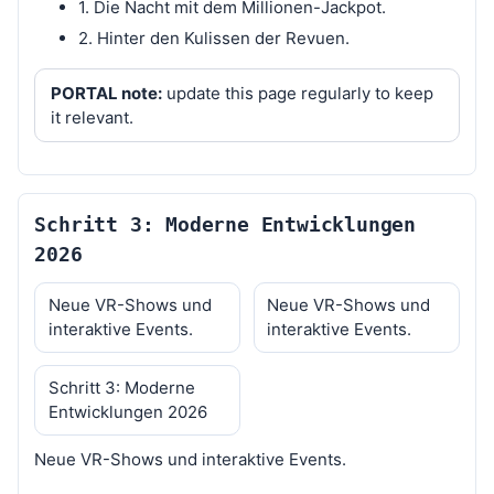
1. Die Nacht mit dem Millionen-Jackpot.
2. Hinter den Kulissen der Revuen.
PORTAL note:
update this page regularly to keep
it relevant.
Schritt 3: Moderne Entwicklungen
2026
Neue VR-Shows und
Neue VR-Shows und
interaktive Events.
interaktive Events.
Schritt 3: Moderne
Entwicklungen 2026
Neue VR-Shows und interaktive Events.