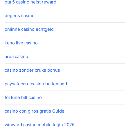
gta 5 casino heist reward
degens casino
onlinne casino echtgeld
keno live casino
area casino
casino zonder cruks bonus
paysafecard casino buitenland
fortune hill casino
casino con giros gratis Guide
winward casino mobile login 2026