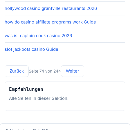
hollywood casino grantville restaurants 2026
how do casino affiliate programs work Guide
was ist captain cook casino 2026
slot jackpots casino Guide
Zurück
Weiter
Seite 74 von 244
Empfehlungen
Alle Seiten in dieser Sektion.