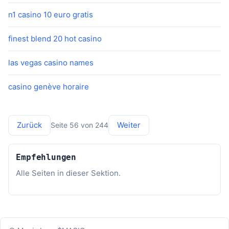
n1 casino 10 euro gratis
finest blend 20 hot casino
las vegas casino names
casino genève horaire
Zurück
Weiter
Seite 56 von 244
Empfehlungen
Alle Seiten in dieser Sektion.