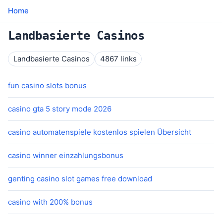
Home
Landbasierte Casinos
Landbasierte Casinos
4867 links
fun casino slots bonus
casino gta 5 story mode 2026
casino automatenspiele kostenlos spielen Übersicht
casino winner einzahlungsbonus
genting casino slot games free download
casino with 200% bonus