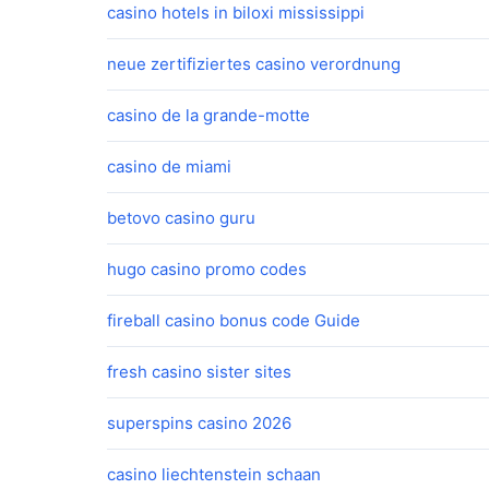
casino hotels in biloxi mississippi
neue zertifiziertes casino verordnung
casino de la grande-motte
casino de miami
betovo casino guru
hugo casino promo codes
fireball casino bonus code Guide
fresh casino sister sites
superspins casino 2026
casino liechtenstein schaan