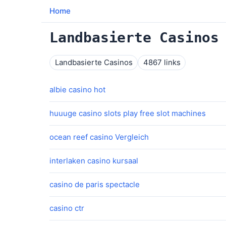
Home
Landbasierte Casinos
Landbasierte Casinos
4867 links
albie casino hot
huuuge casino slots play free slot machines
ocean reef casino Vergleich
interlaken casino kursaal
casino de paris spectacle
casino ctr