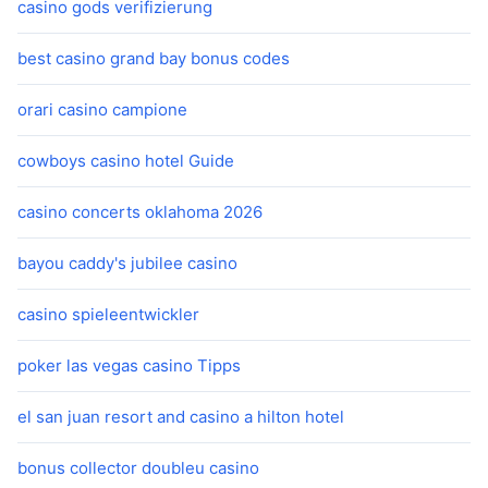
casino gods verifizierung
best casino grand bay bonus codes
orari casino campione
cowboys casino hotel Guide
casino concerts oklahoma 2026
bayou caddy's jubilee casino
casino spieleentwickler
poker las vegas casino Tipps
el san juan resort and casino a hilton hotel
bonus collector doubleu casino